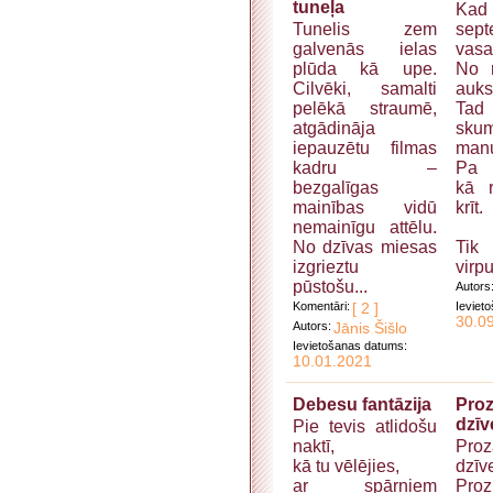
tuneļa
Ka
Tunelis zem
sep
galvenās ielas
vasa
plūda kā upe.
No r
Cilvēki, samalti
auks
pelēkā straumē,
Ta
atgādināja
sku
iepauzētu filmas
manu
kadru –
Pa l
bezgalīgas
kā 
mainības vidū
krīt.
nemainīgu attēlu.
No dzīvas miesas
Ti
izgrieztu
virpu
pūstošu...
Autors
Komentāri:
[ 2 ]
Ieviet
30.0
Autors:
Jānis Šišlo
Ievietošanas datums:
10.01.2021
Debesu fantāzija
Pro
dzīve
Pie tevis atlidošu
naktī,
Pro
kā tu vēlējies,
dzīv
ar spārniem
Proz