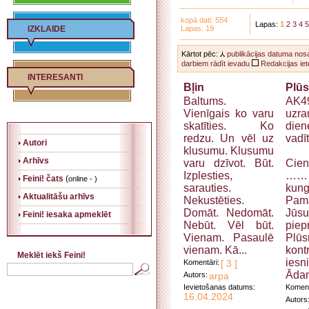
kopā dati: 554
Lapas:
1
2
3
4
5
IZKLAIDE
Lapas: 19
Kārtot pēc:
publikācijas datuma
nos
darbiem rādīt ievadu
Redakcijas iete
INTERESANTI
Bļin
Plū
Baltums.
AK49
Vienīgais ko varu
uzra
skatīties. Ko
dien
redzu. Un vēl uz
vadī
Autori
klusumu. Klusumu
Arhīvs
varu dzīvot. Būt.
Cien
Izplesties,
……
Feini! čats
(
online - )
sarauties.
kung
Aktualitāšu arhīvs
Nekustēties.
Pam
Domāt. Nedomāt.
Jūsu
Feini! iesaka apmeklēt
Nebūt. Vēl būt.
piep
Vienam. Pasaulē
Plūs
vienam. Kā...
kont
Meklēt iekš Feini!
iesn
Komentāri:
[ 3 ]
Ādam
Autors:
arpa
Ievietošanas datums:
Koment
16.04.2024
Autors