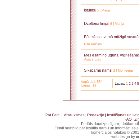
Īstums
[ 5 ]
Marija
Dzeltenā līnija
[ 6 ]
Marija
Būt mīlas tuvumā mūžīgā vasarā.
Rita Kalniņa
Mēs esam no uguns. Atgriešanā
Aigars Elss
Sikspārņu nams
[ 2 ]
Monteena
kopā dati: 554
Lapas:
1
2
3
4
5
Lapas: 19
. . . . . . . . . . . . . . . . . . . . . . . . . . . . . . . . . . . . . . . . . . . . . . . . . . . . . . . . . . . . . . . . . . . . . . . . . 
. . . . . . . . . . . . . . . . . . . . . . . . . . . . . . . . . . . . . . . . . . . . . . . . . . . . . . . . . . . . . . . . . . .
Par Feini!
|
Atsauksmes
|
Redakcija
|
Iesūtīšanas un lie
FAQ
|
Zi
Portāls daudzpusīgam, ideālam ci
Feini! neatbild par iesūtīto darbu un informācijas 
komerciālos nolūkos © 2001-2
webdesign by
o