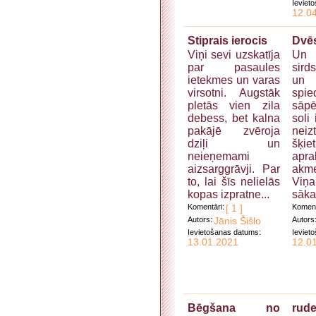
Ieviet
12.0
Stiprais ierocis
Dvēse
Viņi sevi uzskatīja
Un 
par pasaules
sird
ietekmes un varas
un 
virsotni. Augstāk
spi
pletās vien zila
sāpē
debess, bet kalna
soli
pakājē zvēroja
nei
dziļi un
šķi
neieņemami
apra
aizsarggrāvji. Par
akm
to, lai šīs nelielās
Viņ
kopas izpratne...
sāka.
Komentāri:
[ 1 ]
Koment
Autors:
Jānis Šišlo
Autors
Ievietošanas datums:
Ieviet
13.01.2021
12.0
Bēgšana no
rude