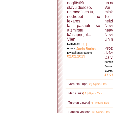
noglāstīšu
un n
stāvu dusošo,
Va
un modīsies tu,
misk
nodrebot no
To
iekāres,
neiz
lai pasauli šo
Nevi
aizmirstu
neat
kā sapņojot...
Nevi
Vien...
Un n
Komentāri:
[ 1 ]
Pro
Autors:
Jānis Bariss
dzīv
Ievietošanas datums:
02.02.2019
Dzīvē
Koment
Autors
Ieviet
27.0
Varbūtību upe
[ 2 ]
Aigars Elss
Mans laiks
[ 3 ]
Aigars Elss
Turp un atpakaļ
[ 4 ]
Aigars Elss
Pareizā virzienā
[ 3 ]
Aigars Elss