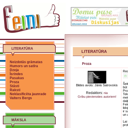
LITERATŪRA
LITERATŪRA
Neizdotās grāmatas
Proza
Humors un satīra
Dzeja
Red
Īsrindes
Pasakas
Proza
Šei
Bildes avots: Jānis Šatrovskis
Stāsti
būt 
Raksti
Pro
Redaktors:
nia
Neklasificēta jaunrade
Tek
Gribu pievienoties autoriem!
met
Valters Bergs
dai
Fei
lid
ir 
un 
MĀKSLA
Lai
pro