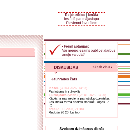
Reģistrēties
|
Ienākt
Iestādīt par mājaslapu
Pievienot favorītiem
Feini! aptaujas:
Vai nepieciešams publicēt darbus
angļu valodā?
DISKUSIJAS
skatīt visu
Jaunrades čats
IneseL
(30.03.2026, 14:37)
Patriotisms ir stāvoklis
Ljurbejaaks
(viesis) (25.01.2026, 13:20)
Kāpēc te nav neviena patriotiska dzejnieka,
kas liriskā formā attēlotu Barikāžu cīņās..?
:((
arpa
(31.12.2025, 21:48)
Radošu 20 26. Lai top!
Sveicam dzimšanas dienā: