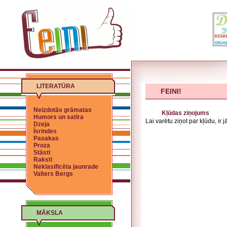
LITERATŪRA
FEINI!
Neizdotās grāmatas
Kļūdas ziņojums
Humors un satīra
Lai varētu ziņot par kļūdu, ir 
Dzeja
Īsrindes
Pasakas
Proza
Stāsti
Raksti
Neklasificēta jaunrade
Valters Bergs
MĀKSLA