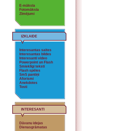
E-māksla
Fotomāksla
Zīmējumi
IZKLAIDE
Interesantas saites
Interesantas bildes
Interesanti video
Powerpoint un Flash
Smieklīgi teksti
Flash spēles
SmS pantiņi
Aforismi
Anekdotes
Tosti
INTERESANTI
Dāvanu idejas
Dienasgrāmatas