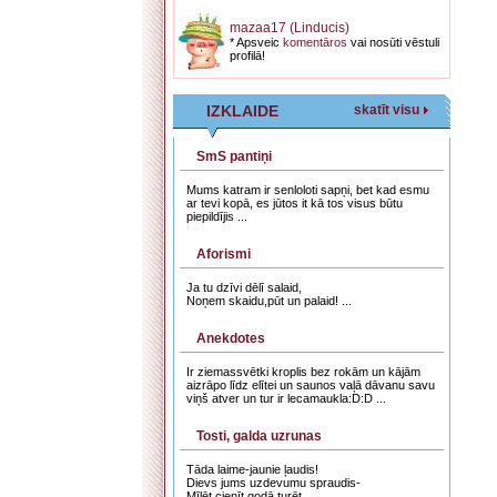
mazaa17 (Linducis)
* Apsveic
komentāros
vai nosūti vēstuli
profilā!
IZKLAIDE
skatīt visu
SmS pantiņi
Mums katram ir senloloti sapņi, bet kad esmu
ar tevi kopā, es jūtos it kā tos visus būtu
piepildījis ...
Aforismi
Ja tu dzīvi dēlī salaid,
Noņem skaidu,pūt un palaid! ...
Anekdotes
Ir ziemassvētki kroplis bez rokām un kājām
aizrāpo līdz elītei un saunos vaļā dāvanu savu
viņš atver un tur ir lecamaukla:D:D ...
Tosti, galda uzrunas
Tāda laime-jaunie ļaudis!
Dievs jums uzdevumu spraudis-
Mīlēt,cienīt,godā turēt,