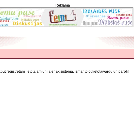
Reklāma
jābūt reģistrētam lietotājam un jāienāk sistēmā, izmantojot lietotājvārdu un paroli!