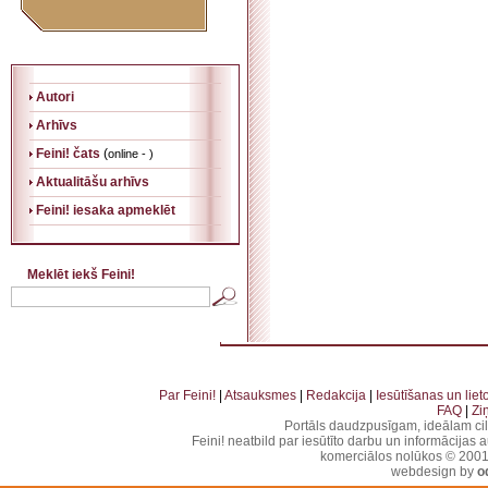
Autori
Arhīvs
Feini! čats
(
online - )
Aktualitāšu arhīvs
Feini! iesaka apmeklēt
Meklēt iekš Feini!
. . . . . . . . . . . . . . . . . . . . . . . . . . . . . . . . . . . . . . . . . . . . . . . . . . . . . . . . . . . . . . . . . . . . . . . . . 
. . . . . . . . . . . . . . . . . . . . . . . . . . . . . . . . . . . . . . . . . . . . . . . . . . . . . . . . . . . . . . . . . . .
Par Feini!
|
Atsauksmes
|
Redakcija
|
Iesūtīšanas un lie
FAQ
|
Zi
Portāls daudzpusīgam, ideālam ci
Feini! neatbild par iesūtīto darbu un informācijas 
komerciālos nolūkos © 2001-2
webdesign by
o