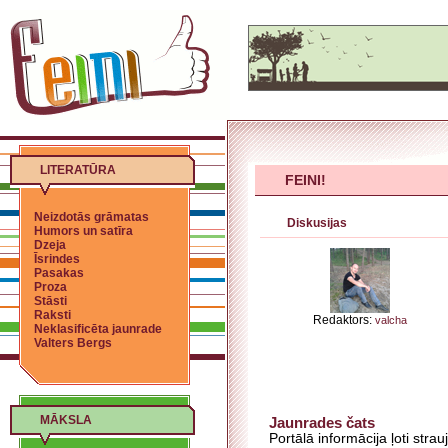
LITERATŪRA
FEINI!
Neizdotās grāmatas
Diskusijas
Humors un satīra
Dzeja
Īsrindes
Pasakas
Proza
Stāsti
Raksti
Redaktors:
valcha
Neklasificēta jaunrade
Valters Bergs
MĀKSLA
Jaunrades čats
Portālā informācija ļoti stra