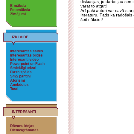
diskusijas, jo darbs jau sen i
E-māksla
varat to atgūt!
Fotomāksla
Arī paši autori var savā star
Zīmējumi
literatūru. Tāds kā radošais č
šeit nāksiet!
IZKLAIDE
Interesantas saites
Interesantas bildes
Interesanti video
Powerpoint un Flash
Smieklīgi teksti
Flash spēles
SmS pantiņi
Aforismi
Anekdotes
Tosti
INTERESANTI
Dāvanu idejas
Dienasgrāmatas