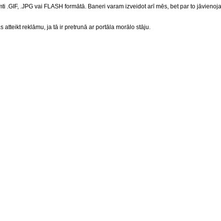
 .GIF, .JPG vai FLASH formātā. Baneri varam izveidot arī mēs, bet par to jāvienojas
s atteikt reklāmu, ja tā ir pretrunā ar portāla morālo stāju.