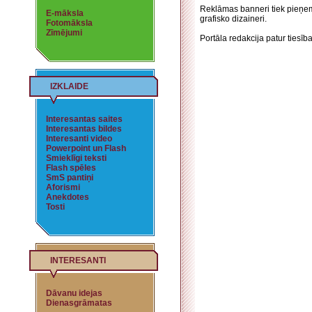
Reklāmas banneri tiek pieņemti
E-māksla
grafisko dizaineri.
Fotomāksla
Zīmējumi
Portāla redakcija patur tiesība
IZKLAIDE
Interesantas saites
Interesantas bildes
Interesanti video
Powerpoint un Flash
Smieklīgi teksti
Flash spēles
SmS pantiņi
Aforismi
Anekdotes
Tosti
INTERESANTI
Dāvanu idejas
Dienasgrāmatas