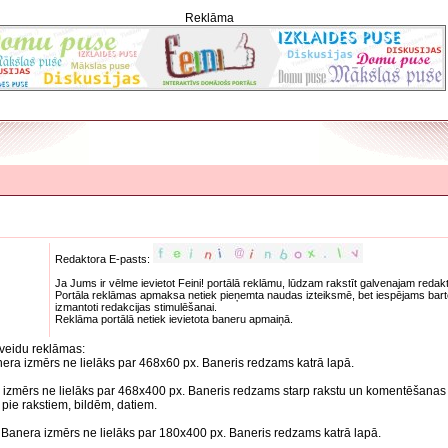
Reklāma
Redaktora E-pasts:
Ja Jums ir vēlme ievietot Feini! portālā reklāmu, lūdzam rakstīt galvenajam redak
Portāla reklāmas apmaksa netiek pieņemta naudas izteiksmē, bet iespējams barter
izmantoti redakcijas stimulēšanai.
Reklāma portālā netiek ievietota baneru apmaiņā.
 veidu reklāmas:
era izmērs ne lielāks par 468x60 px. Baneris redzams katrā lapā.
a izmērs ne lielāks par 468x400 px. Baneris redzams starp rakstu un komentēšanas 
 pie rakstiem, bildēm, datiem.
 Banera izmērs ne lielāks par 180x400 px. Baneris redzams katrā lapā.