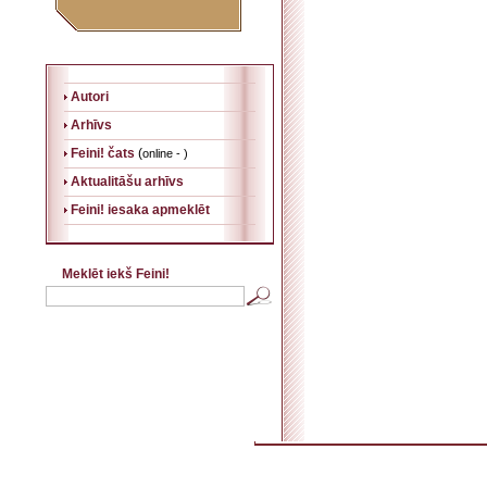
Autori
Arhīvs
Feini! čats
(
online - )
Aktualitāšu arhīvs
Feini! iesaka apmeklēt
Meklēt iekš Feini!
. . . . . . . . . . . . . . . . . . . . . . . . . . . . . . . . . . . . . . . . . . . . . . . . . . . . . . . . . . . . . . . . . . . .
. . . . . . . . . . . . . . . . . . . .