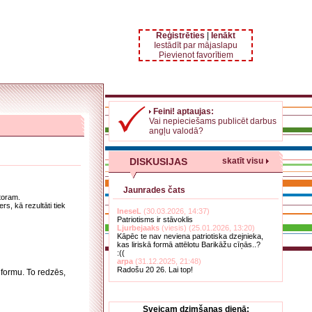
Reģistrēties
|
Ienākt
Iestādīt par mājaslapu
Pievienot favorītiem
Feini! aptaujas:
Vai nepieciešams publicēt darbus
angļu valodā?
DISKUSIJAS
skatīt visu
Jaunrades čats
toram.
s, kā rezultāti tiek
IneseL
(30.03.2026, 14:37)
Patriotisms ir stāvoklis
Ljurbejaaks
(viesis) (25.01.2026, 13:20)
Kāpēc te nav neviena patriotiska dzejnieka,
kas liriskā formā attēlotu Barikāžu cīņās..?
:((
arpa
(31.12.2025, 21:48)
Radošu 20 26. Lai top!
formu. To redzēs,
Sveicam dzimšanas dienā: