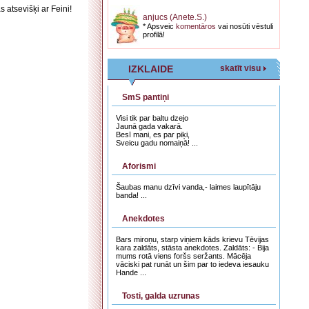
 atsevišķi ar Feini!
anjucs (Anete.S.)
* Apsveic
komentāros
vai nosūti vēstuli
profilā!
IZKLAIDE
skatīt visu
SmS pantiņi
Visi tik par baltu dzejo
Jaunā gada vakarā.
Besī mani, es par piķi,
Sveicu gadu nomaiņā! ...
Aforismi
Šaubas manu dzīvi vanda,- laimes laupītāju
banda! ...
Anekdotes
Bars miroņu, starp viņiem kāds krievu Tēvijas
kara zaldāts, stāsta anekdotes. Zaldāts: - Bija
mums rotā viens foršs seržants. Mācēja
vāciski pat runāt un šim par to iedeva iesauku
Hande ...
Tosti, galda uzrunas