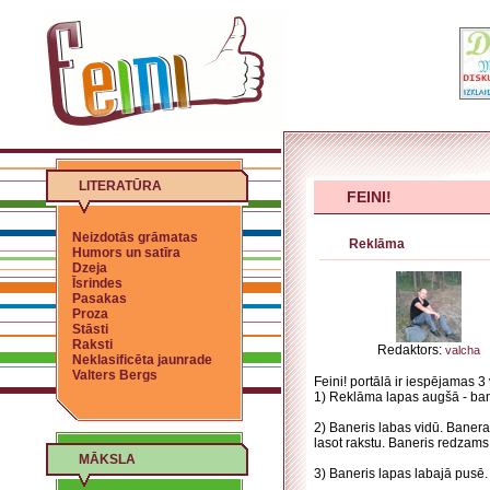
LITERATŪRA
FEINI!
Neizdotās grāmatas
Reklāma
Humors un satīra
Dzeja
Īsrindes
Pasakas
Proza
Stāsti
Raksti
Redaktors:
valcha
Neklasificēta jaunrade
Valters Bergs
Feini! portālā ir iespējamas 3
1) Reklāma lapas augšā - ban
2) Baneris labas vidū. Baner
lasot rakstu. Baneris redzams
MĀKSLA
3) Baneris lapas labajā pusē.