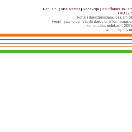
. . . . . . . . . . . . . . . . . . . . . . . . . . . . . . . . . . . . . . . . . . . . . . . . . . . . . . . . . . . . . . . . . . .
Par Feini!
|
Atsauksmes
|
Redakcija
|
Iesūtīšanas un lie
FAQ
|
Zi
Portāls daudzpusīgam, ideālam ci
Feini! neatbild par iesūtīto darbu un informācijas 
komerciālos nolūkos © 2001-2
webdesign by
o