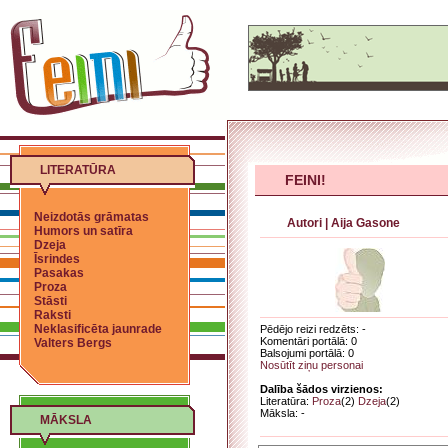
LITERATŪRA
FEINI!
Neizdotās grāmatas
Autori
|
Aija Gasone
Humors un satīra
Dzeja
Īsrindes
Pasakas
Proza
Stāsti
Raksti
Neklasificēta jaunrade
Pēdējo reizi redzēts: -
Komentāri portālā: 0
Valters Bergs
Balsojumi portālā: 0
Nosūtīt ziņu personai
Dalība šādos virzienos:
Literatūra:
Proza
(2)
Dzeja
(2)
Māksla: -
MĀKSLA