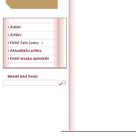
Autori
Arhīvs
Feini! čats
(
online - )
Aktualitāšu arhīvs
Feini! iesaka apmeklēt
Meklēt iekš Feini!
. . . . . . . . . . . . . . . . . . . . . . . . . . . . . . . . . . . . . . . . . . . . . . . . . . . . . . . . . . . . . . . . . . . . . . . . . 