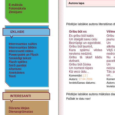
Autora lapa
E-māksla
Fotomāksla
Zīmējumi
Pēdējie labākie autora literatūras d
Gribu būt es
Vēlm
IZKLAIDE
Es gribu būt kaķis
Grib
Un staigāt savu ceļu
jaunu 
Bezrūpīgi un egoistiski.
Un 
Interesantas saites
Gribu būt tauriņš,
atkrit
Interesantas bildes
Kura spārnu vēdas
Vējš 
Interesanti video
neviens nedzird,
nedro
Powerpoint un Flash
Gribu tā skart kādu
Nu e
Smieklīgi teksti
dvēseli.
pacel
Flash spēles
Gribu būt čūska
Un 
SmS pantiņi
Un nomest rūpes
neizs
Aforismi
Kā veco ādu...
Tās p
Anekdotes
un...
Komentāri:
[ 2 ]
Tosti
Autors:
17.04.2006
Koment
Ievietošanas datums:
Autors
Ieviet
Pēdējie labākie autora mākslas da
INTERESANTI
Pašlaik te datu nav!
Dāvanu idejas
Dienasgrāmatas