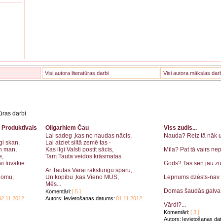
Visi autora literatūras darbi
Visi autora mākslas dar
tūras darbi
duktīvais
Oligarhiem Čau
Viss zudis...
Lai sadeg ,kas no naudas nācis,
Nauda? Reiz tā nāk un
gi skan,
Lai aiziet siltā zemē tas -
un man,
Kas ilgi Valsti postīt sācis,
Mīla? Pat tā vairs nep
e,
Tam Tauta veidos krāsmatas.
vi tuvākie.
Gods? Tas sen jau zud
Ar Tautas Varai raksturīgu sparu,
domu,
Un kopību ,kas Vieno MŪS,
Lepnums dzēsts-nav 
Mēs...
Domas šaudās,galva 
Komentāri:
[ 5 ]
02.11.2012
Autors:
Ievietošanas datums:
01.11.2012
Vārdi?...
Komentāri:
[ 3 ]
Autors:
Ievietošanas da