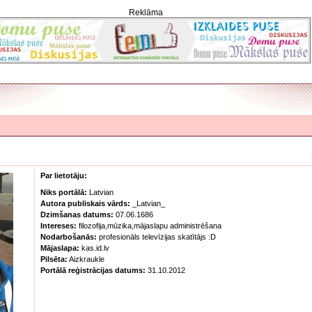
Reklāma
Par lietotāju:
Niks portālā:
Latvian
Autora publiskais vārds:
_Latvian_
Dzimšanas datums:
07.06.1686
Intereses:
filozofija,mūzika,mājaslapu administrēšana
Nodarbošanās:
profesionāls televīzijas skatītājs :D
Mājaslapa:
kas.id.lv
Pilsēta:
Aizkraukle
Portālā reģistrācijas datums:
31.10.2012