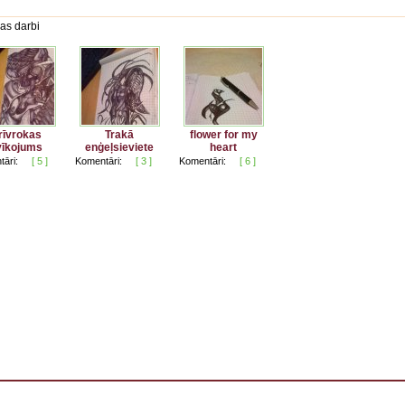
as darbi
rīvrokas
Trakā
flower for my
vīkojums
enģeļsieviete
heart
āri:
[ 5 ]
Komentāri:
[ 3 ]
Komentāri:
[ 6 ]
 . . . . . . . . . . . . . . . . . . . . . . . . . . . . . . . . . . . . . . . . . . . . . . . . . . . . . . . . . . . . . . . . . . . . . . . . . . 