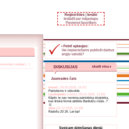
Reģistrēties
|
Ienākt
Iestādīt par mājaslapu
Pievienot favorītiem
Feini! aptaujas:
Vai nepieciešams publicēt darbus
angļu valodā?
komentāri nodaļai [ - ]
DISKUSIJAS
skatīt visu
Jaunrades čats
IneseL
(30.03.2026, 14:37)
Patriotisms ir stāvoklis
Ljurbejaaks
(viesis) (25.01.2026, 13:20)
Kāpēc te nav neviena patriotiska dzejnieka,
kas liriskā formā attēlotu Barikāžu cīņās..?
:((
arpa
(31.12.2025, 21:48)
Radošu 20 26. Lai top!
Sveicam dzimšanas dienā: