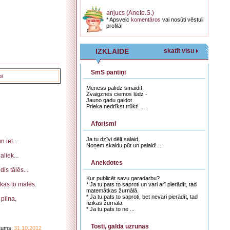
anjucs (Anete.S.)
* Apsveic
komentāros
vai nosūti vēstuli
profilā!
IZKLAIDE
skatīt visu
SmS pantiņi
bi
Mēness palīdz smaidīt,
Zvaigznes ciemos lūdz -
Jauno gadu gaidot
Prieka nedrīkst trūkt! ...
Aforismi
Ja tu dzīvi dēlī salaid,
 iet...
Noņem skaidu,pūt un palaid! ...
aliek...
Anekdotes
is tālēs...
Kur publicēt savu garadarbu?
kas to mālēs.
* Ja tu pats to saproti un vari arī pierādīt, tad
matemātkas žurnālā.
* Ja tu pats to saproti, bet nevari pierādīt, tad
pilna,
fizikas žurnālā.
* Ja tu pats to ne ...
Tosti, galda uzrunas
tums:
31.10.2012