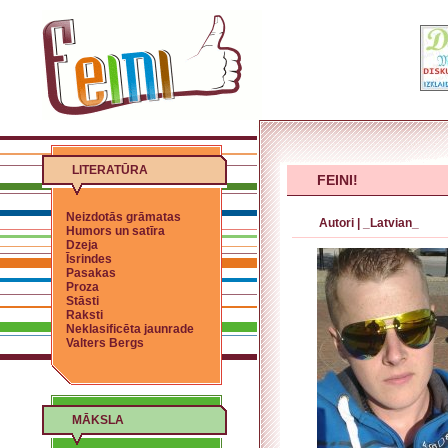
LITERATŪRA
FEINI!
Neizdotās grāmatas
Autori
|
_Latvian_
Humors un satīra
Dzeja
Īsrindes
Pasakas
Proza
Stāsti
Raksti
Neklasificēta jaunrade
Valters Bergs
MĀKSLA