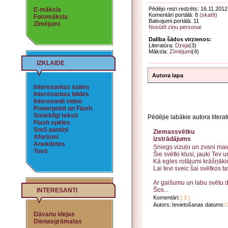
Pēdējo reizi redzēts: 16.11.2012
E-māksla
Komentāri portālā: 8
(skatīt)
Fotomāksla
Balsojumi portālā: 11
Zīmējumi
Nosūtīt ziņu personai
Dalība šādos virzienos:
Literatūra:
Dzeja
(3)
Māksla:
Zīmējumi
(4)
IZKLAIDE
Autora lapa
Interesantas saites
Interesantas bildes
Interesanti video
Powerpoint un Flash
Smieklīgi teksti
Pēdējie labākie autora litera
Flash spēles
SmS pantiņi
Ziemassvētku Pro
Aforismi
izstrādājums
Anekdotes
Sniegs vizuļo un zvani mai
Tosti
Šie svētki klusi, jauki Tev 
Kā egles rotājumi krāšņāki
Lai tevi sveic šai svētkos ta
Ar gaišumu un labu svētu 
Šos...
INTERESANTI
Komentāri:
[ 3 ]
Autors:
Ievietošanas datums:
Dāvanu idejas
Dienasgrāmatas