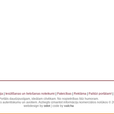
 . . . . . . . . . . . . . . . . . . . . . . . . . . . . . . . . . . . . . . . . . . . . . . . . . . . . . . . . . . . . . . . . . . . . . . . . . . 
ja
|
Iesūtīšanas un lietošanas noteikumi
|
Pateicības
|
Reklāma
|
Palīdzi portālam!
|
Portāls daudzpusīgam, ideālam cilvēkam. No nopietnības līdz humoram.
jas autentiskumu un avotiem. Aizliegts izmantot informāciju komerciālos nolūkos © 20
webdesign by
odot
| code by
valcha