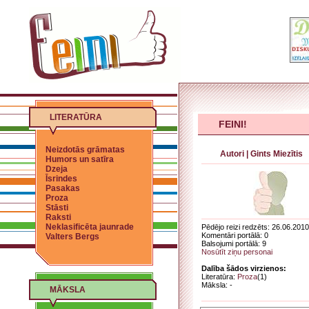
LITERATŪRA
FEINI!
Neizdotās grāmatas
Autori
|
Gints Miezītis
Humors un satīra
Dzeja
Īsrindes
Pasakas
Proza
Stāsti
Raksti
Neklasificēta jaunrade
Pēdējo reizi redzēts: 26.06.2010
Komentāri portālā: 0
Valters Bergs
Balsojumi portālā: 9
Nosūtīt ziņu personai
Dalība šādos virzienos:
Literatūra:
Proza
(1)
Māksla: -
MĀKSLA