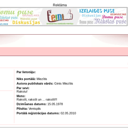
Reklāma
Par lietotāju:
Niks portālā:
Miezītis
Autora publiskais vārds:
Gints Miezītis
Par sevi:
Rakstu!
Moto:
Rakstīt, rakstīt un ... rakstīt!!!
Dzimšanas datums:
15.05.1978
Pilsēta:
Ventspils
Portālā reģistrācijas datums:
02.05.2010