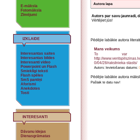
Autora lapa
E-māksla
Fotomāksla
Zīmējumi
Autors par savu jaunradi, 
Vērtējiet jūs!
IZKLAIDE
Pēdējie labākie autora litera
Mans veikums
Interesantas saites
To var 
Interesantas bildes
http://www.ventspilszinas.l
Interesanti video
0/04/28/rakstnieka-stasts/
Powerpoint un Flash
Autors:
Ievietošanas datums:
Smieklīgi teksti
Flash spēles
Pēdējie labākie autora māksl
SmS pantiņi
Pašlaik te datu nav!
Aforismi
Anekdotes
Tosti
INTERESANTI
Dāvanu idejas
Dienasgrāmatas