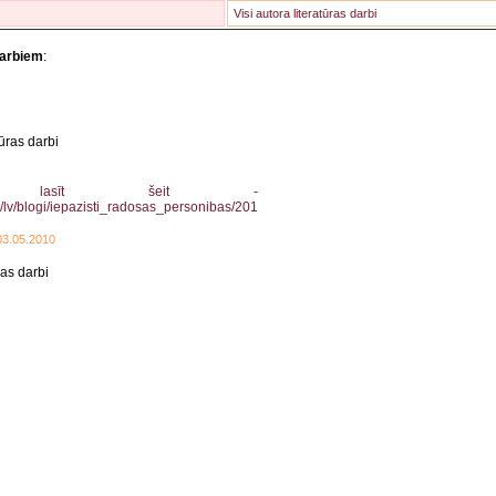
Visi autora literatūras darbi
darbiem
:
tūras darbi
lasīt šeit -
v/lv/blogi/iepazisti_radosas_personibas/201
03.05.2010
as darbi