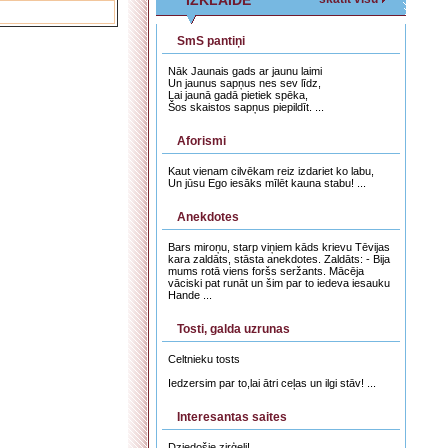
IZKLAIDE
SmS pantiņi
Nāk Jaunais gads ar jaunu laimi
Un jaunus sapņus nes sev līdz,
Lai jaunā gadā pietiek spēka,
Šos skaistos sapņus piepildīt. ...
Aforismi
Kaut vienam cilvēkam reiz izdariet ko labu,
Un jūsu Ego iesāks mīlēt kauna stabu! ...
Anekdotes
Bars miroņu, starp viņiem kāds krievu Tēvijas
kara zaldāts, stāsta anekdotes. Zaldāts: - Bija
mums rotā viens foršs seržants. Mācēja
vāciski pat runāt un šim par to iedeva iesauku
Hande ...
Tosti, galda uzrunas
Celtnieku tosts
Iedzersim par to,lai ātri ceļas un ilgi stāv! ...
Interesantas saites
Dziedošie zirģeļi! ...