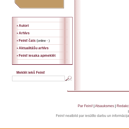
Autori
Arhīvs
Feini! čats
(
online - )
Aktualitāšu arhīvs
Feini! iesaka apmeklēt
Meklēt iekš Feini!
. . . . . . . . . . . . . . . . . . . . . . . . . . . . . . . . . . . . . . . . . . . . . . . . . . . . . . . . . . . . . . . . . . . .
. . . . . . . . . . . . . . . . . . . .
Par Feini!
|
Atsauksmes
|
Redakci
Feini! neatbild par iesūtīto darbu un informāci