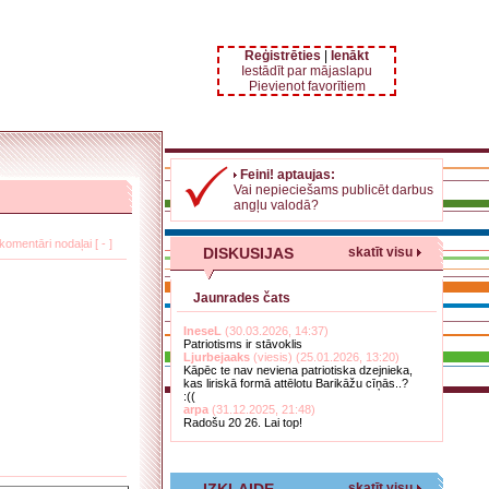
Reģistrēties
|
Ienākt
Iestādīt par mājaslapu
Pievienot favorītiem
Feini! aptaujas:
Vai nepieciešams publicēt darbus
angļu valodā?
komentāri nodaļai [ - ]
DISKUSIJAS
skatīt visu
Jaunrades čats
IneseL
(30.03.2026, 14:37)
Patriotisms ir stāvoklis
Ljurbejaaks
(viesis) (25.01.2026, 13:20)
Kāpēc te nav neviena patriotiska dzejnieka,
kas liriskā formā attēlotu Barikāžu cīņās..?
:((
arpa
(31.12.2025, 21:48)
Radošu 20 26. Lai top!
skatīt visu