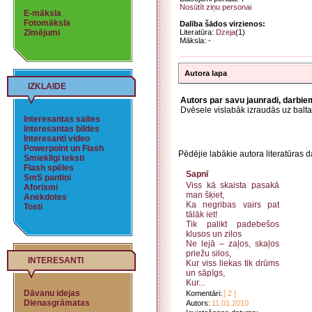
Nosūtīt ziņu personai
E-māksla
Fotomāksla
Dalība šādos virzienos:
Zīmējumi
Literatūra:
Dzeja
(1)
Māksla: -
Autora lapa
IZKLAIDE
Autors par savu jaunradi, darbie
Dvēsele vislabāk izraudās uz balta
Interesantas saites
Interesantas bildes
Interesanti video
Powerpoint un Flash
Pēdējie labākie autora literatūras d
Smieklīgi teksti
Flash spēles
Sapnī
SmS pantiņi
Viss kā skaista pasakā
Aforismi
man šķiet,
Anekdotes
Ka negribas vairs pat
Tosti
tālāk iet!
Tik palikt padebešos
klusos un zilos
Ne lejā – zaļos, skaļos
priežu silos,
INTERESANTI
Kur viss liekas tik drūms
un sāpīgs,
Kur...
Dāvanu idejas
Komentāri:
[ 2 ]
Dienasgrāmatas
Autors:
11.01.2010