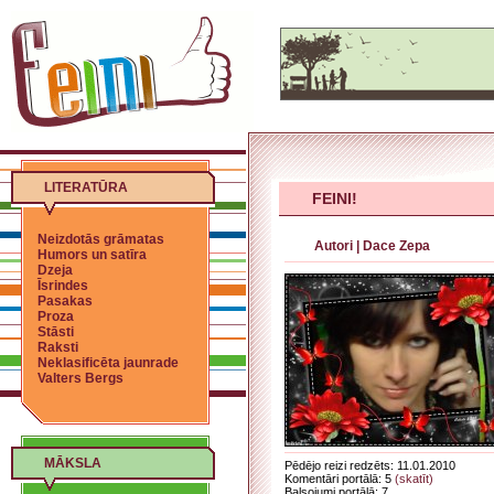
LITERATŪRA
FEINI!
Neizdotās grāmatas
Autori
|
Dace Zepa
Humors un satīra
Dzeja
Īsrindes
Pasakas
Proza
Stāsti
Raksti
Neklasificēta jaunrade
Valters Bergs
MĀKSLA
Pēdējo reizi redzēts: 11.01.2010
Komentāri portālā: 5
(skatīt)
Balsojumi portālā: 7