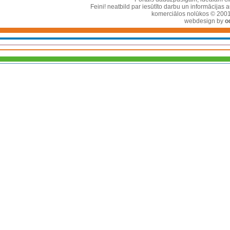
Feini! neatbild par iesūtīto darbu un informācijas 
komerciālos nolūkos © 2001-2
webdesign by
o