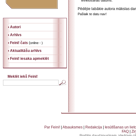
Ievietošanas datums:
Pēdējie labākie autora mākslas dar
Pašlaik te datu nav!
Autori
Arhīvs
Feini! čats
(
online - )
Aktualitāšu arhīvs
Feini! iesaka apmeklēt
Meklēt iekš Feini!
. . . . . . . . . . . . . . . . . . . . . . . . . . . . . . . . . . . . . . . . . . . . . . . . . . . . . . . . . . . . . . . . . . . . . . . . . 
. . . . . . . . . . . . . . . . . . . . . . . . . . . . . . . . . . . . . . . . . . . . . . . . . . . . . . . . . . . . . . . . .
Par Feini!
|
Atsauksmes
|
Redakcija
|
Iesūtīšanas un lie
FAQ
|
Zi
Portāls daudzpusīgam, ideālam ci