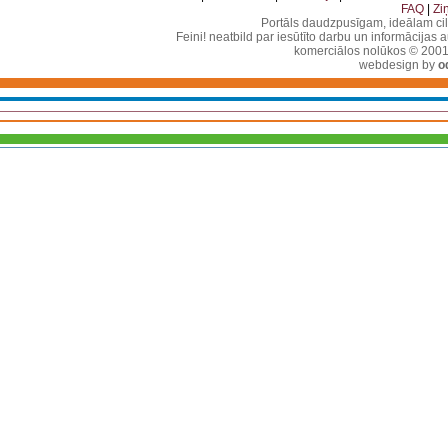
FAQ
|
Zi
Portāls daudzpusīgam, ideālam ci
Feini! neatbild par iesūtīto darbu un informācijas 
komerciālos nolūkos © 2001-2
webdesign by
o