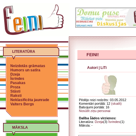
LITERATŪRA
FEINI!
Neizdotās grāmatas
Autori
|
LiTi
Humors un satīra
Dzeja
Īsrindes
Pasakas
Proza
Stāsti
Raksti
Neklasificēta jaunrade
Pēdējo reizi redzēts: 03.05.2012
Komentāri portālā: 12
(skatīt)
Valters Bergs
Balsojumi portālā: 16
Nosūtīt ziņu personai
Dalība šādos virzienos:
Literatūra:
Dzeja
(3)
Īsrindes
(1)
Māksla: -
MĀKSLA