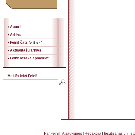
Autori
Arhīvs
Feini! čats
(
online - )
Aktualitāšu arhīvs
Feini! iesaka apmeklēt
Meklēt iekš Feini!
. . . . . . . . . . . . . . . . . . . . . . . . . . . . . . . . . . . . . . . . . . . . . . . . . . . . . . . . . . . . . . . . . . . . . . . . . 
. . . . . . . . . . . . . . . . . . . . . . . . . . . . . . . . . . . . . . . . . . . . . . . . . . . . . . . . . . . . . . . . . . .
Par Feini!
|
Atsauksmes
|
Redakcija
|
Iesūtīšanas un lie