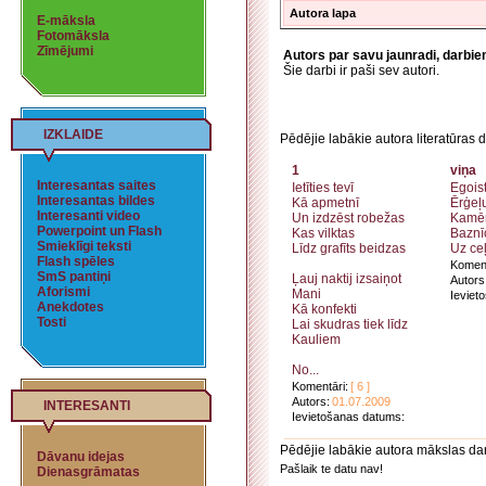
Autora lapa
E-māksla
Fotomāksla
Zīmējumi
Autors par savu jaunradi, darbi
Šie darbi ir paši sev autori.
IZKLAIDE
Pēdējie labākie autora literatūras d
1
viņa
Interesantas saites
Ietīties tevī
Egois
Interesantas bildes
Kā apmetnī
Ērģeļu
Interesanti video
Un izdzēst robežas
Kamēr
Powerpoint un Flash
Kas vilktas
Baznī
Smieklīgi teksti
Līdz grafīts beidzas
Uz ceļ
Flash spēles
Koment
SmS pantiņi
Ļauj naktij izsaiņot
Autors
Aforismi
Mani
Ieviet
Anekdotes
Kā konfekti
Tosti
Lai skudras tiek līdz
Kauliem
No...
Komentāri:
[ 6 ]
Autors:
01.07.2009
INTERESANTI
Ievietošanas datums:
Pēdējie labākie autora mākslas da
Dāvanu idejas
Pašlaik te datu nav!
Dienasgrāmatas