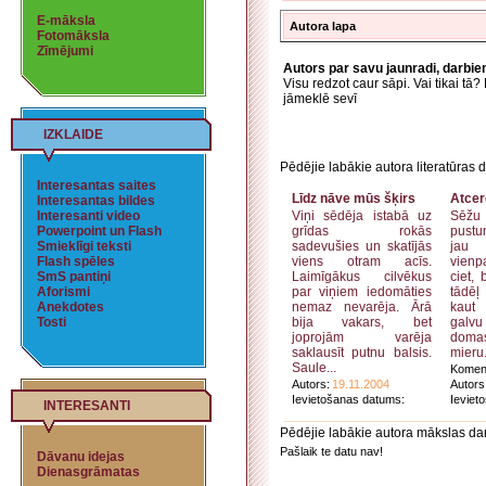
E-māksla
Autora lapa
Fotomāksla
Zīmējumi
Autors par savu jaunradi, darbi
Visu redzot caur sāpi. Vai tikai tā
jāmeklē sevī
IZKLAIDE
Pēdējie labākie autora literatūras d
Interesantas saites
Līdz nāve mūs šķirs
Atcer
Interesantas bildes
Interesanti video
Viņi sēdēja istabā uz
Sēžu 
Powerpoint un Flash
grīdas rokās
pust
Smieklīgi teksti
sadevušies un skatījās
jau
Flash spēles
viens otram acīs.
vienp
SmS pantiņi
Laimīgākus cilvēkus
ciet, 
Aforismi
par viņiem iedomāties
tādēļ
Anekdotes
nemaz nevarēja. Ārā
kaut 
Tosti
bija vakars, bet
galvu
joprojām varēja
doma
saklausīt putnu balsis.
mieru.
Saule...
Koment
Autors:
19.11.2004
Autors
Ievietošanas datums:
Ieviet
INTERESANTI
Pēdējie labākie autora mākslas da
Pašlaik te datu nav!
Dāvanu idejas
Dienasgrāmatas