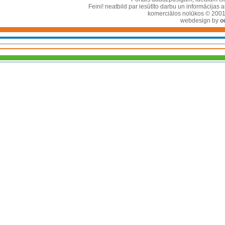
Feini! neatbild par iesūtīto darbu un informācijas 
komerciālos nolūkos © 2001-2
webdesign by
o