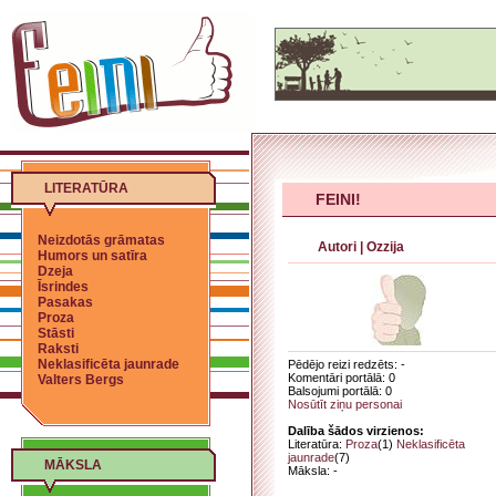
LITERATŪRA
FEINI!
Neizdotās grāmatas
Autori
|
Ozzija
Humors un satīra
Dzeja
Īsrindes
Pasakas
Proza
Stāsti
Raksti
Neklasificēta jaunrade
Pēdējo reizi redzēts: -
Komentāri portālā: 0
Valters Bergs
Balsojumi portālā: 0
Nosūtīt ziņu personai
Dalība šādos virzienos:
Literatūra:
Proza
(1)
Neklasificēta
jaunrade
(7)
MĀKSLA
Māksla: -