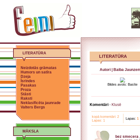
LITERATŪRA
LITERATŪRA
Neizdotās grāmatas
Autori
|
Baiba Jaunze
Humors un satīra
Dzeja
Īsrindes
Bildes avots: Basīte
Pasakas
Proza
Stāsti
Raksti
Neklasificēta jaunrade
Komentāri
-
Klusē
Valters Bergs
kopā komentāri: 2
Lapas:
1
Lapas: 1
MĀKSLA
bez smecera