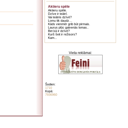
Aktieru spēle
Aktieru spēle.
Dzīve ir teātrī.
Vai teātris dzīvē?
Lomu tik daudz…
Kāds vienmēr grib būt pirmais.
Laurus plūc galvenās lomas..
Bet kā ir dzīvē?
Kurš šeit ir režisors?
Kam...
Vieta reklāmai:
Šodien:
1710
Kopā:
7936960
. . . . . . . . . . . . . . . . . . . . . . . . . . . . . . . . . . . . . . . . . . . . . . . . . . . . . . . . . . . . . . . . . . . .