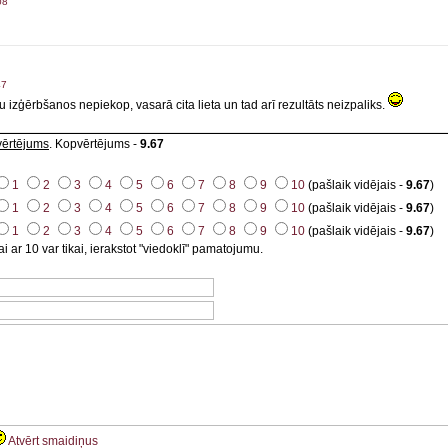
08
47
 izģērbšanos nepiekop, vasarā cita lieta un tad arī rezultāts neizpaliks.
ovērtējums
. Kopvērtējums -
9.67
1
2
3
4
5
6
7
8
9
10
(pašlaik vidējais -
9.67
)
1
2
3
4
5
6
7
8
9
10
(pašlaik vidējais -
9.67
)
1
2
3
4
5
6
7
8
9
10
(pašlaik vidējais -
9.67
)
i ar 10 var tikai, ierakstot "viedoklī" pamatojumu.
Atvērt smaidiņus