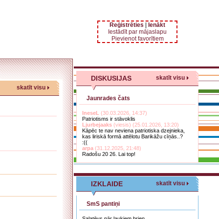
Reģistrēties
|
Ienākt
Iestādīt par mājaslapu
Pievienot favorītiem
DISKUSIJAS
skatīt visu
skatīt visu
Jaunrades čats
IneseL
(30.03.2026, 14:37)
Patriotisms ir stāvoklis
Ljurbejaaks
(viesis) (25.01.2026, 13:20)
Kāpēc te nav neviena patriotiska dzejnieka,
kas liriskā formā attēlotu Barikāžu cīņās..?
:((
arpa
(31.12.2025, 21:48)
Radošu 20 26. Lai top!
IZKLAIDE
skatīt visu
SmS pantiņi
Salatēvs pār laukiem brien,