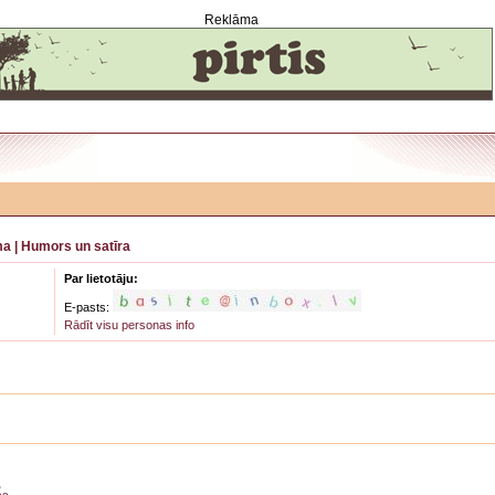
Reklāma
ma
|
Humors un satīra
Par lietotāju:
E-pasts:
Rādīt visu personas info
,