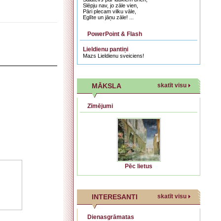
Slēpju nav, jo zāle vien,
Pāri plecam vilku vāle,
Eglīte un jāņu zāle! ...
PowerPoint & Flash
Lieldienu pantiņi
Mazs Lieldienu sveiciens!
MĀKSLA
skatīt visu
Zīmējumi
Pēc lietus
INTERESANTI
skatīt visu
Dienasgrāmatas