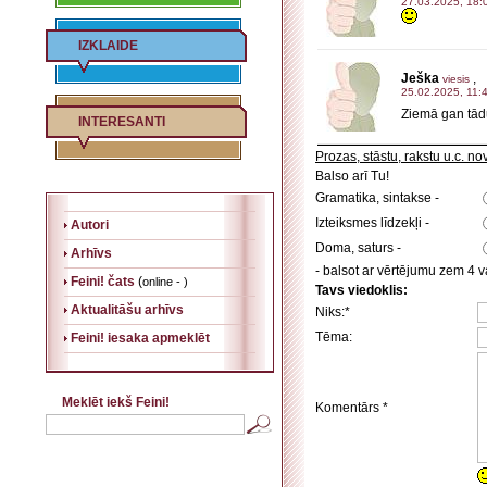
27.03.2025, 18:
IZKLAIDE
Ješka
,
viesis
25.02.2025, 11:
Ziemā gan tādu
INTERESANTI
Prozas, stāstu, rakstu u.c. n
Balso arī Tu!
Gramatika, sintakse -
Izteiksmes līdzekļi -
Autori
Doma, saturs -
Arhīvs
- balsot ar vērtējumu zem 4 va
Feini! čats
(
online - )
Tavs viedoklis:
Aktualitāšu arhīvs
Niks:*
Tēma:
Feini! iesaka apmeklēt
Meklēt iekš Feini!
Komentārs *