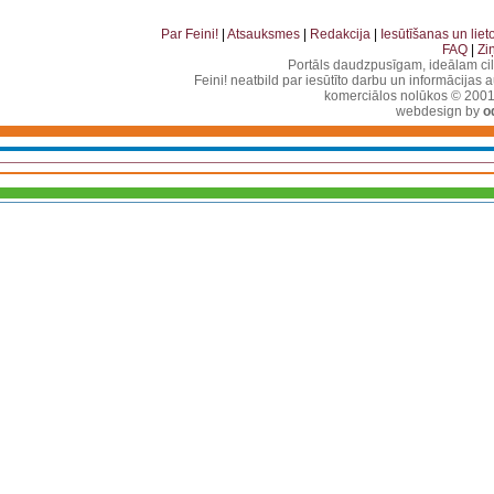
. . . . . . . . . . . . . . . . . . . . . . . . . . . . . . . . . . . .
Par Feini!
|
Atsauksmes
|
Redakcija
|
Iesūtīšanas un lie
FAQ
|
Zi
Portāls daudzpusīgam, ideālam ci
Feini! neatbild par iesūtīto darbu un informācijas 
komerciālos nolūkos © 2001-2
webdesign by
o