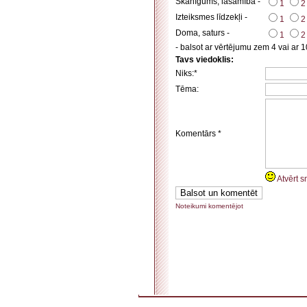
Skanīgums, lasāmība -
1
2
Izteiksmes līdzekļi -
1
2
Doma, saturs -
1
2
- balsot ar vērtējumu zem 4 vai ar 1
Tavs viedoklis:
Niks:*
Tēma:
Komentārs *
Atvērt s
Noteikumi komentējot
. . . . . . . . . . . . . . . . . . . . . . . . . . . . . . . . . . . . . . . . . . . . . . . . . . . . . . . . . . . . . . . . . . . . . . . . . 