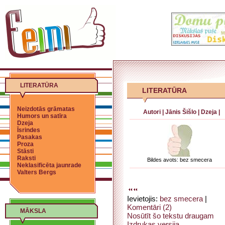
LITERATŪRA
LITERATŪRA
Neizdotās grāmatas
Autori
|
Jānis Šišlo
|
Dzeja
|
Humors un satīra
Dzeja
Īsrindes
Pasakas
Proza
Stāsti
Raksti
Bildes avots: bez smecera
Neklasificēta jaunrade
Valters Bergs
Ievietojis:
bez smecera
|
Komentāri (2)
MĀKSLA
Nosūtīt šo tekstu draugam
Izdrukas versija