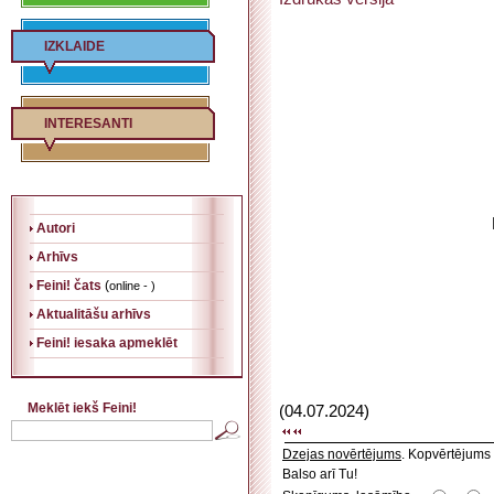
IZKLAIDE
INTERESANTI
Autori
Arhīvs
Feini! čats
(
online - )
Aktualitāšu arhīvs
Feini! iesaka apmeklēt
Meklēt iekš Feini!
(04.07.2024)
Dzejas novērtējums
. Kopvērtējums
Balso arī Tu!