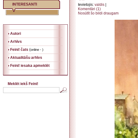
INTERESANTI
Ievietojis:
valdis
|
Komentāri (1)
Nosūtīt šo bildi draugam
Autori
Arhīvs
Feini! čats
(
online - )
Aktualitāšu arhīvs
Feini! iesaka apmeklēt
Meklēt iekš Feini!