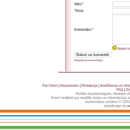
Niks:*
Tēma:
Komentārs *
Atvērt s
Noteikumi komentējot
. . . . . . . . . . . . . . . . . . . . . . . . . . . . . . . . . . . . . . . . . . . . . . . . . . . . . . . . . . . . . . . . . . . . . . . . . 
. . . . . . . . . . . . . . . . . . . . . . . . . . . . . . . . . . . .
Par Feini!
|
Atsauksmes
|
Redakcija
|
Iesūtīšanas un lie
FAQ
|
Zi
Portāls daudzpusīgam, ideālam ci
Feini! neatbild par iesūtīto darbu un informācijas 
komerciālos nolūkos © 2001-2
webdesign by
o