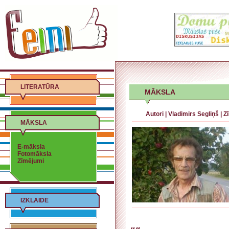
LITERATŪRA
MĀKSLA
Autori
|
Vladimirs Segliņš
|
Z
MĀKSLA
E-māksla
Fotomāksla
Zīmējumi
IZKLAIDE