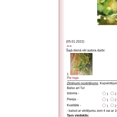
(05.01.2022)
Šajā dienā vēl autora darbi:
1.
Pie loga
Zīmējumi novērtējums
. Kopvērtēju
Balso arī Tu!
Izdoma -
1
2
Pieeja -
1
2
Kvalitāte -
1
2
- balsot ar vērtējumu zem 4 vai ar 1
Tavs viedoklis: