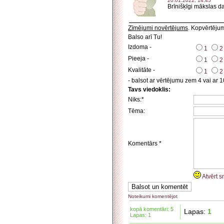
20.01.2022, 14:45
Brīnišķīgi mākslas da
Zīmējumi novērtējums
. Kopvērtēju
Balso arī Tu!
Izdoma -
1
2
Pieeja -
1
2
Kvalitāte -
1
2
- balsot ar vērtējumu zem 4 vai ar 1
Tavs viedoklis:
Niks:*
Tēma:
Komentārs *
Atvērt s
Noteikumi komentējot
kopā komentāri: 5
Lapas:
1
Lapas: 1