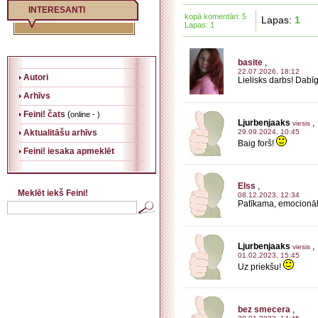
INTERESANTI
kopā komentāri: 5
Lapas:
1
Lapas: 1
basite
,
22.07.2026, 18:12
Autori
Lielisks darbs! Dabīg
Arhīvs
Feini! čats
(
online - )
Ljurbenjaaks
,
viesis
Aktualitāšu arhīvs
29.09.2024, 10:45
Baig forš!
Feini! iesaka apmeklēt
Elss
,
Meklēt iekš Feini!
08.12.2023, 12:34
Patīkama, emocionāl
Ljurbenjaaks
,
viesis
01.02.2023, 15:45
Uz priekšu!
bez smecera
,