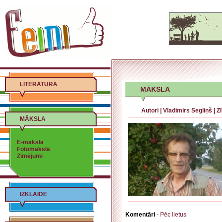
LITERATŪRA
MĀKSLA
Autori
|
Vladimirs Segliņš
|
Z
MĀKSLA
E-māksla
Fotomāksla
Zīmējumi
IZKLAIDE
Komentāri
-
Pēc lietus