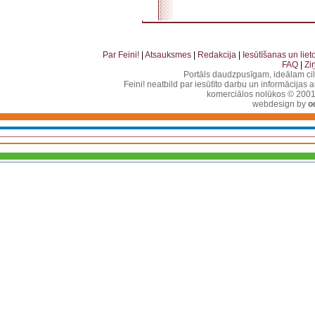
. . . . . . . . . . . . . . . . . . . . . . . . . . . . . . . . . . . . . . . . . . . . . . . . . . . . . . . . . . . . . . . . . . . . . . . . . 
. . . . . . . . . . . . . . . . . . . . . . . . . . . . . . . . . . . .
Par Feini!
|
Atsauksmes
|
Redakcija
|
Iesūtīšanas un lie
FAQ
|
Zi
Portāls daudzpusīgam, ideālam ci
Feini! neatbild par iesūtīto darbu un informācijas 
komerciālos nolūkos © 2001-2
webdesign by
o