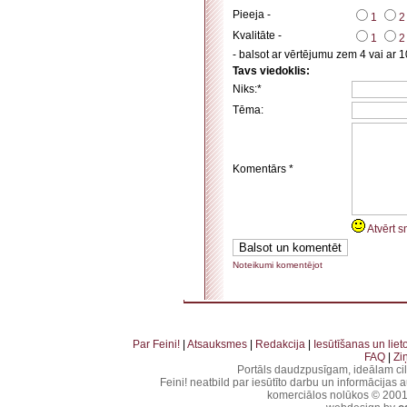
Pieeja -
1
2
Kvalitāte -
1
2
- balsot ar vērtējumu zem 4 vai ar 1
Tavs viedoklis:
Niks:*
Tēma:
Komentārs *
Atvērt s
Noteikumi komentējot
. . . . . . . . . . . . . . . . . . . . . . . . . . . . . . . . . . . . . . . . . . . . . . . . . . . . . . . . . . . . . . . . . . . . . . . . . 
. . . . . . . . . . . . . . . . . . . . . . . . . . . . . . . . . . . .
Par Feini!
|
Atsauksmes
|
Redakcija
|
Iesūtīšanas un lie
FAQ
|
Zi
Portāls daudzpusīgam, ideālam ci
Feini! neatbild par iesūtīto darbu un informācijas 
komerciālos nolūkos © 2001-2