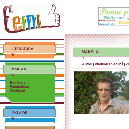
LITERATŪRA
MĀKSLA
Autori
|
Vladimirs Segliņš
|
Z
MĀKSLA
E-māksla
Fotomāksla
Zīmējumi
IZKLAIDE