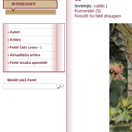
INTERESANTI
Ievietojis:
valdis
|
Komentāri (5)
Nosūtīt šo bildi draugam
Autori
Arhīvs
Feini! čats
(
online - )
Aktualitāšu arhīvs
Feini! iesaka apmeklēt
Meklēt iekš Feini!