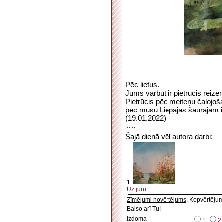
Pēc lietus.
Jums varbūt ir pietrūcis rei
Pietrūcis pēc meiteņu čalojoša
pēc mūsu Liepājas šaurajām i
(19.01.2022)
Šajā dienā vēl autora darbi:
1.
Uz jūru
Zīmējumi novērtējums
. Kopvērtēju
Balso arī Tu!
Izdoma -
1
2