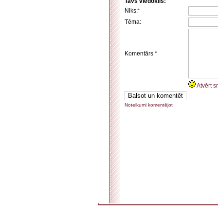
Tavs viedoklis:
Niks:*
Tēma:
Komentārs *
Atvērt s
Noteikumi komentējot
. . . . . . . . . . . . . . . . . . . . . . . . . . . . . . . . . . . . . . . . . . . . . . . . . . . . . . . . . . . . . . . . . . . . . . . . . 
. . . . . . . . . . . . . . . . . . . . . . . . . . . . . . . . . . . .