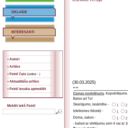
IZKLAIDE
INTERESANTI
Autori
Arhīvs
Feini! čats
(
online - )
Aktualitāšu arhīvs
(30.03.2025)
Feini! iesaka apmeklēt
Dzejas novērtējums
. Kopvērtējums
Balso arī Tu!
Skanīgums, lasāmība -
1
2
Meklēt iekš Feini!
Izteiksmes līdzekļi -
1
2
Doma, saturs -
1
2
- balsot ar vērtējumu zem 4 vai ar 1