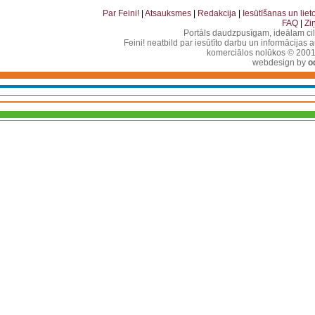
Par Feini!
|
Atsauksmes
|
Redakcija
|
Iesūtīšanas un lie
FAQ
|
Zi
Portāls daudzpusīgam, ideālam ci
Feini! neatbild par iesūtīto darbu un informācijas 
komerciālos nolūkos © 2001-2
webdesign by
o