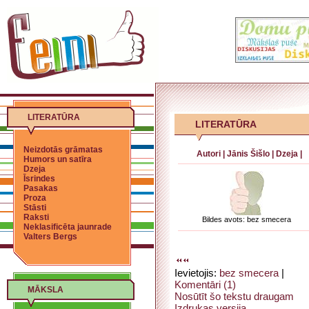
LITERATŪRA
LITERATŪRA
Neizdotās grāmatas
Autori
|
Jānis Šišlo
|
Dzeja
|
Humors un satīra
Dzeja
Īsrindes
Pasakas
Proza
Stāsti
Raksti
Bildes avots: bez smecera
Neklasificēta jaunrade
Valters Bergs
Ievietojis:
bez smecera
|
Komentāri (1)
MĀKSLA
Nosūtīt šo tekstu draugam
Izdrukas versija