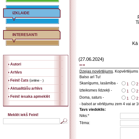
IZKLAIDE
T
INTERESANTI
Kā 
(27.06.2024)
Autori
Dzejas novērtējums
. Kopvērtējums
Arhīvs
Balso arī Tu!
Feini! čats
(
online - )
Skanīgums, lasāmība -
1
2
Aktualitāšu arhīvs
Izteiksmes līdzekļi -
1
2
Feini! iesaka apmeklēt
Doma, saturs -
1
2
- balsot ar vērtējumu zem 4 vai ar 1
Tavs viedoklis:
Meklēt iekš Feini!
Niks:*
Tēma: