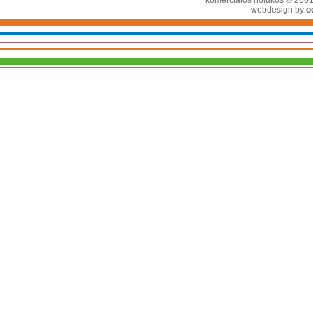
komerciālos nolūkos © 2001-2
webdesign by
o