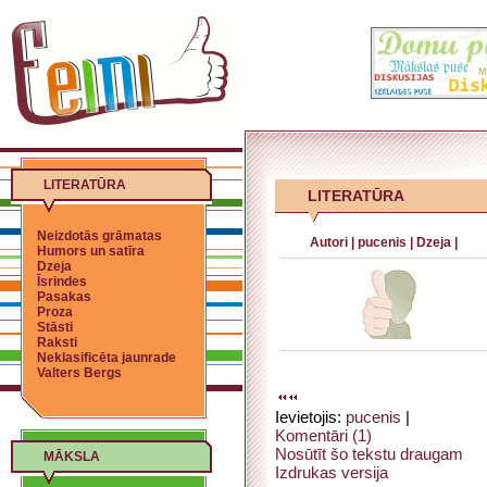
LITERATŪRA
LITERATŪRA
Neizdotās grāmatas
Autori
|
pucenis
|
Dzeja
|
Humors un satīra
Dzeja
Īsrindes
Pasakas
Proza
Stāsti
Raksti
Neklasificēta jaunrade
Valters Bergs
Ievietojis:
pucenis
|
Komentāri (1)
Nosūtīt šo tekstu draugam
MĀKSLA
Izdrukas versija