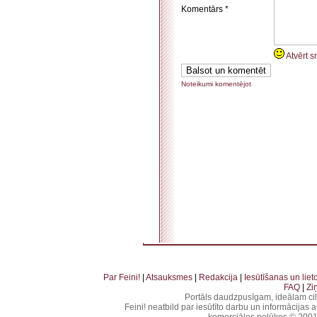
Komentārs *
Atvērt s
Noteikumi komentējot
. . . . . . . . . . . . . . . . . . . . . . . . . . . . . . . . . . . . . . . . . . . . . . . . . . . . . . . . . . . . . . . . . . . . . . . . . 
. . . . . . . . . . . . . . . . . . . . . . . . . . . . . . . . . . . .
Par Feini!
|
Atsauksmes
|
Redakcija
|
Iesūtīšanas un lie
FAQ
|
Zi
Portāls daudzpusīgam, ideālam ci
Feini! neatbild par iesūtīto darbu un informācijas 