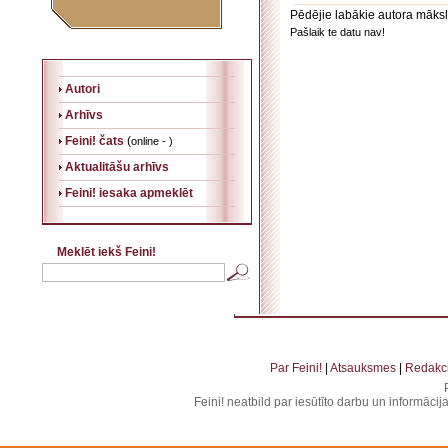
Pēdējie labākie autora māksl
Pašlaik te datu nav!
Autori
Arhīvs
Feini! čats
(
online - )
Aktualitāšu arhīvs
Feini! iesaka apmeklēt
Meklēt iekš Feini!
. . . . . . . . . . . . . . . . . . . . . . . . . . . . . . . . . . . . . . . . . . . . . . . . . . . . . . . . . . . . . . . . . . . .
. . . . . . . . . . . . . . . . . . . .
Par Feini!
|
Atsauksmes
|
Redakci
Feini! neatbild par iesūtīto darbu un informāci