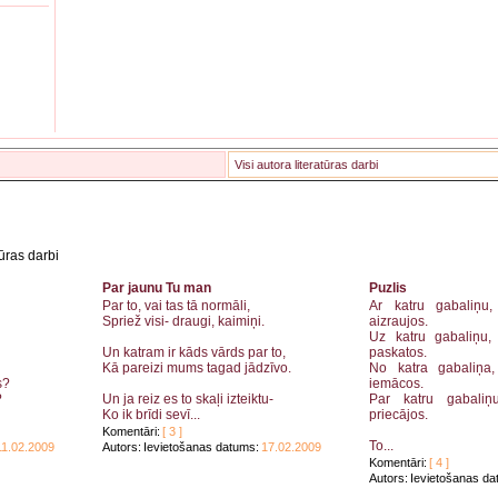
Visi autora literatūras darbi
tūras darbi
Par jaunu Tu man
Puzlis
Par to, vai tas tā normāli,
Ar katru gabaliņu,
Spriež visi- draugi, kaimiņi.
aizraujos.
Uz katru gabaliņu,
Un katram ir kāds vārds par to,
paskatos.
Kā pareizi mums tagad jādzīvo.
No katra gabaliņa
s?
iemācos.
?
Un ja reiz es to skaļi izteiktu-
Par katru gabaliņ
Ko ik brīdi sevī...
priecājos.
Komentāri:
[ 3 ]
To...
11.02.2009
Autors:
Ievietošanas datums:
17.02.2009
Komentāri:
[ 4 ]
Autors:
Ievietošanas da