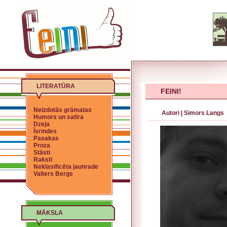
LITERATŪRA
FEINI!
Neizdotās grāmatas
Autori
|
Simors Langs
Humors un satīra
Dzeja
Īsrindes
Pasakas
Proza
Stāsti
Raksti
Neklasificēta jaunrade
Valters Bergs
MĀKSLA