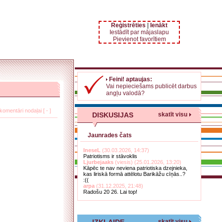
Reģistrēties
|
Ienākt
Iestādīt par mājaslapu
Pievienot favorītiem
Feini! aptaujas:
Vai nepieciešams publicēt darbus
angļu valodā?
komentāri nodaļai [ - ]
DISKUSIJAS
skatīt visu
Jaunrades čats
IneseL
(30.03.2026, 14:37)
Patriotisms ir stāvoklis
Ljurbejaaks
(viesis) (25.01.2026, 13:20)
Kāpēc te nav neviena patriotiska dzejnieka,
kas liriskā formā attēlotu Barikāžu cīņās..?
:((
arpa
(31.12.2025, 21:48)
Radošu 20 26. Lai top!
skatīt visu