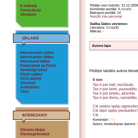
Pēdējo reizi redzēts: 31.12.2009
E-māksla
Komentāri portālā: 4
(skatīt)
Fotomāksla
Balsojumi portālā: 14
Zīmējumi
Nosūtīt ziņu personai
Dalība šādos virzienos:
Literatūra:
Dzeja
(6)
Māksla: -
IZKLAIDE
Autora lapa
Interesantas saites
Interesantas bildes
Interesanti video
Powerpoint un Flash
Smieklīgi teksti
Pēdējie labākie autora litera
Flash spēles
SmS pantiņi
9 mm
Aforismi
Tas ir par lodi, neizšautu.
Anekdotes
Tas ir par laimi, pazaudētu.
Tosti
Tas ir par prieku, atcerētu.
Tas ir par dienu, samaitātu.
Cik veidos spēju atgrieztie
Cik stipri spēju pieskarties
Cik...
INTERESANTI
Komentāri:
[ 5 ]
Autors:
Ievietošanas datums:
Dāvanu idejas
Dienasgrāmatas