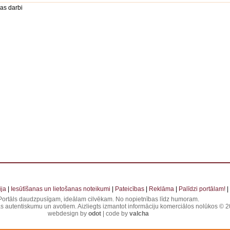
as darbi
 . . . . . . . . . . . . . . . . . . . . . . . . . . . . . . . . . . . . . . . . . . . . . . . . . . . . . . . . . . . . . . . . . . . . . . . . . . 
ja
|
Iesūtīšanas un lietošanas noteikumi
|
Pateicības
|
Reklāma
|
Palīdzi portālam!
|
Portāls daudzpusīgam, ideālam cilvēkam. No nopietnības līdz humoram.
jas autentiskumu un avotiem. Aizliegts izmantot informāciju komerciālos nolūkos © 20
webdesign by
odot
| code by
valcha