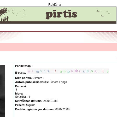
Reklāma
Par lietotāju:
E-pasts:
Niks portālā:
Simors
Autora publiskais vārds:
Simors Langs
Par sevi:
:)
Moto:
Smaidiet... )
Dzimšanas datums:
25.05.1983
Pilsēta:
Sigulda
Portālā reģistrācijas datums:
09.02.2009