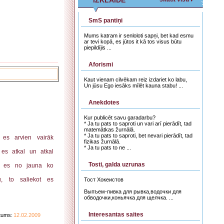
IZKLAIDE
SmS pantiņi
Mums katram ir senloloti sapņi, bet kad esmu
ar tevi kopā, es jūtos it kā tos visus būtu
piepildījis ...
Aforismi
Kaut vienam cilvēkam reiz izdariet ko labu,
Un jūsu Ego iesāks mīlēt kauna stabu! ...
Anekdotes
Kur publicēt savu garadarbu?
* Ja tu pats to saproti un vari arī pierādīt, tad
matemātkas žurnālā.
* Ja tu pats to saproti, bet nevari pierādīt, tad
 es arvien vairāk
fizikas žurnālā.
* Ja tu pats to ne ...
 es atkal un atkal
Tosti, galda uzrunas
, es no jauna ko
u, to saliekot es
Тост Хокеистов
Выпъем-пивка для рывка,водочки для
обводочки,коньячка для щелчка. ...
Interesantas saites
tums:
12.02.2009