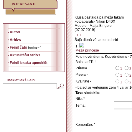
INTERESANTI
Klusā pastaigā pa meža takām
Fotoaparāts- Nikon D40X
Modele - Maija Bingele
(07.07.2019)
Autori
Arhīvs
Šajā dienā vēl autora darbi:
1.
Feini! čats
(
online - )
Meža princese
Aktualitāšu arhīvs
Foto novērtējums
. Kopvērtējums -
7
Balso arī Tu!
Feini! iesaka apmeklēt
Izdoma -
1
2
Pieeja -
1
2
Meklēt iekš Feini!
Kvalitāte -
1
2
- balsot ar vērtējumu zem 4 vai ar 1
Tavs viedoklis:
Niks:*
Tēma:
Komentārs *