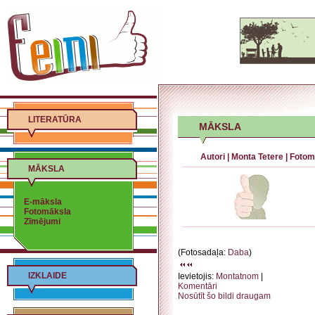
LITERATŪRA
MĀKSLA
Autori
|
Monta Tetere
|
Fotom
MĀKSLA
E-māksla
Fotomāksla
Zīmējumi
(Fotosadaļa:
Daba
)
IZKLAIDE
Ievietojis:
Montatnom
|
Komentāri
Nosūtīt šo bildi draugam