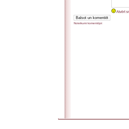
Atvērt s
Noteikumi komentējot
. . . . . . . . . . . . . . . . . . . . . . . . . . . . . . . . . . . . . . . . . . . . . . . . . . . . . . . . . . . . . . . . . . . . . . . . . 
. . . . . . . . . . . . . . . . . . . . . . . . . . . . . . . . . . . .