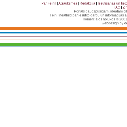
Par Feini!
|
Atsauksmes
|
Redakcija
|
Iesūtīšanas un lie
FAQ
|
Zi
Portāls daudzpusīgam, ideālam ci
Feini! neatbild par iesūtīto darbu un informācijas 
komerciālos nolūkos © 2001-2
webdesign by
o