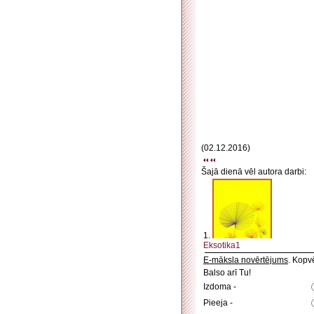
(02.12.2016)
Šajā dienā vēl autora darbi:
1.
Eksotika1
E-māksla novērtējums
. Kopv
Balso arī Tu!
Izdoma -
Pieeja -