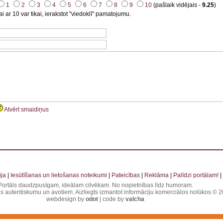
1
2
3
4
5
6
7
8
9
10
(pašlaik vidējais -
9.25
)
i ar 10 var tikai, ierakstot "viedoklī" pamatojumu.
Atvērt smaidiņus
 . . . . . . . . . . . . . . . . . . . . . . . . . . . . . . . . . . . . . . . . . . . . . . . . . . . . . . . . . . . . . . . . . . . . . . . . . . 
ja
|
Iesūtīšanas un lietošanas noteikumi
|
Pateicības
|
Reklāma
|
Palīdzi portālam!
|
Portāls daudzpusīgam, ideālam cilvēkam. No nopietnības līdz humoram.
jas autentiskumu un avotiem. Aizliegts izmantot informāciju komerciālos nolūkos © 20
webdesign by
odot
| code by
valcha