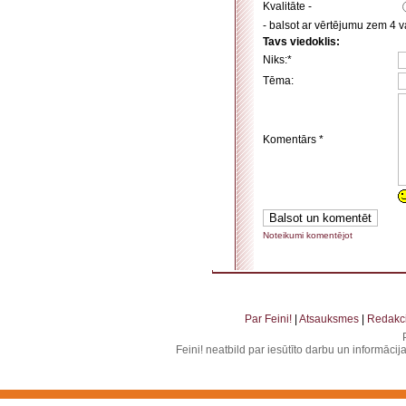
Kvalitāte -
- balsot ar vērtējumu zem 4 va
Tavs viedoklis:
Niks:*
Tēma:
Komentārs *
Noteikumi komentējot
. . . . . . . . . . . . . . . . . . . . . . . . . . . . . . . . . . . . . . . . . . . . . . . . . . . . . . . . . . . . . . . . . . . .
. . . . . . . . . . . . . . . . . . . .
Par Feini!
|
Atsauksmes
|
Redakci
Feini! neatbild par iesūtīto darbu un informāci