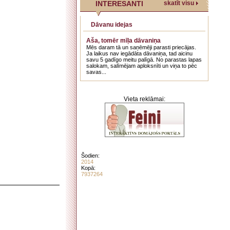
INTERESANTI
skatīt visu
Dāvanu idejas
Aša, tomēr mīļa dāvaniņa
Mēs daram tā un saņēmēji parasti priecājas.
Ja laikus nav iegādāta dāvaniņa, tad aicinu
savu 5 gadīgo meitu palīgā. No parastas lapas
salokam, salīmējam aploksnīti un viņa to pēc
savas...
Vieta reklāmai:
Šodien:
2014
Kopā:
7937264