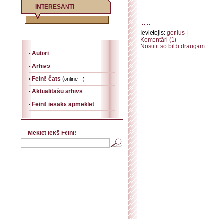
INTERESANTI
Ievietojis:
genius
|
Komentāri (1)
Nosūtīt šo bildi draugam
Autori
Arhīvs
Feini! čats
(
online - )
Aktualitāšu arhīvs
Feini! iesaka apmeklēt
Meklēt iekš Feini!