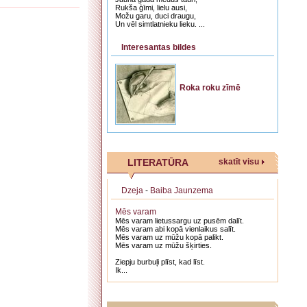
Rukša ģīmi, lielu ausi,
Možu garu, duci draugu,
Un vēl simtlatnieku lieku. ...
Interesantas bildes
Roka roku zīmē
LITERATŪRA
skatīt visu
Dzeja
-
Baiba Jaunzema
Mēs varam
Mēs varam lietussargu uz pusēm dalīt.
Mēs varam abi kopā vienlaikus salīt.
Mēs varam uz mūžu kopā palikt.
Mēs varam uz mūžu šķirties.
Ziepju burbuļi plīst, kad līst.
Ik...