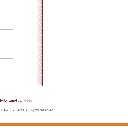
. . . . . . . . . . . . . . . . . . . . . . . . . . . . . . . . . . . . . . . . . . . . . . . . . . . . . . . . . . . . . . . . . . . .
FAQ
|
Ziņot par kļūdu
01-2007 Feini!. All rights reserved.