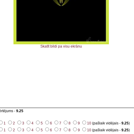
Skatīt bildi pa visu ekrānu
ērtējums -
9.25
1
2
3
4
5
6
7
8
9
10
(pašlaik vidējais -
9.25
)
1
2
3
4
5
6
7
8
9
10
(pašlaik vidējais -
9.25
)