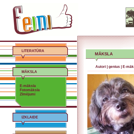
LITERATŪRA
MĀKSLA
Autori
|
genius
|
E-māk
MĀKSLA
E-māksla
Fotomāksla
Zīmējumi
IZKLAIDE