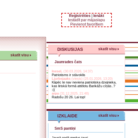
Reģistrēties
|
Ienākt
Iestādīt par mājaslapu
Pievienot favorītiem
DISKUSIJAS
skatīt visu
skatīt visu
Jaunrades čats
IneseL
(30.03.2026, 14:37)
Patriotisms ir stāvoklis
Ljurbejaaks
(viesis) (25.01.2026, 13:20)
Kāpēc te nav neviena patriotiska dzejnieka,
kas liriskā formā attēlotu Barikāžu cīņās..?
:((
arpa
(31.12.2025, 21:48)
Radošu 20 26. Lai top!
IZKLAIDE
skatīt visu
SmS pantiņi
Jaunā gadā medus tauri,